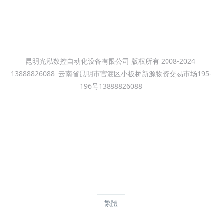
13888826088
昆明光泓数控自动化设备有限公司 版权所有 2008-2024
13888826088
云南省昆明市官渡区小板桥新源物资交易市场195-
196号13888826088
滇ICP备09004116号
焊接机器人,弧焊机器人,焊接机械手,弧焊机械手,焊接机器人,弧焊机
器人,焊接机械手,弧焊机械手，焊接自动化，焊割自动化，等离子切
割机,昆明光泓数控技术有限公司 昆明智能机器人,人工智能设备批
发,昆明数控车床改造|昆明数控铣床维修改造|数控车床铣床数控系
统调试销售、升级|昆明变频器销售维修|昆明可编程控制器PLC|昆
明伺服电机,昆明步进电机,昆明自动
Powered by
MetInfo 8.0
©2008-2026
mituo.cn
繁體